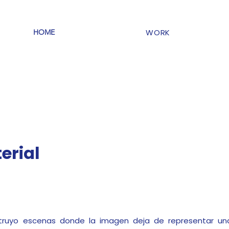
WORK
HOME
statement
erial
struyo escenas donde la imagen deja de representar una