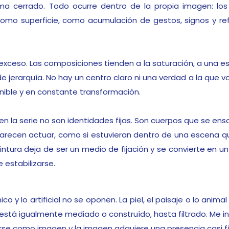
ma cerrado. Todo ocurre dentro de la propia imagen: lo
 como superficie, como acumulación de gestos, signos y r
exceso. Las composiciones tienden a la saturación, a una e
erde jerarquía. No hay un centro claro ni una verdad a la que 
nible y en constante transformación.
en la serie no son identidades fijas. Son cuerpos que se ens
arecen actuar, como si estuvieran dentro de una escena qu
pintura deja de ser un medio de fijación y se convierte en 
estabilizarse.
ico y lo artificial no se oponen. La piel, el paisaje o lo ani
 está igualmente mediado o construído, hasta filtrado. Me i
se como imagen y la imagen adquiere una presencia casi fís