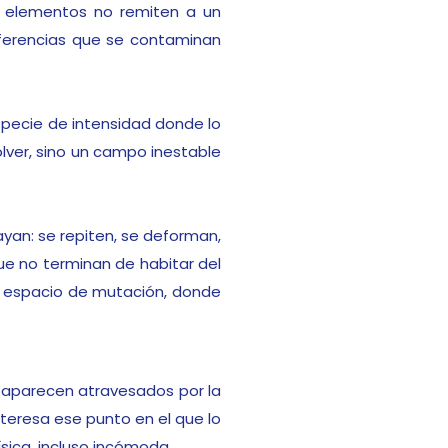
s elementos no remiten a un
eferencias que se contaminan
specie de intensidad donde lo
volver, sino un campo inestable
ayan: se repiten, se deforman,
e no terminan de habitar del
un espacio de mutación, donde
mal aparecen atravesados por la
nteresa ese punto en el que lo
ica, incluso incómoda.